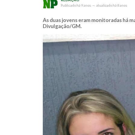
Publicado
há 9 anos
—
atualizado
há 8 anos
As duas jovens eram monitoradas há ma
Divulgação/GM.