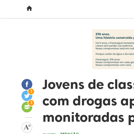

Jovens de cla
3
com drogas a
3
monitoradas p
REDAÇÃO