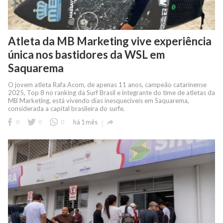
Atleta da MB Marketing vive experiência
única nos bastidores da WSL em
Saquarema
O jovem atleta Rafa Acom, de apenas 11 anos, campeão catarinense
2025, Top 8 no ranking da Surf Brasil e integrante do time de atletas da
MB Marketing, está vivendo dias inesquecíveis em Saquarema,
considerada a capital brasileira do surfe.

0
0
0
há 1 mês