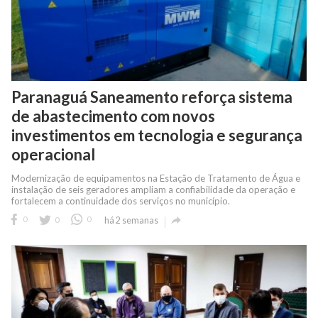
Paranaguá Saneamento reforça sistema
de abastecimento com novos
investimentos em tecnologia e segurança
operacional
Modernização de equipamentos na Estação de Tratamento de Água e
instalação de seis geradores ampliam a confiabilidade da operação e
fortalecem a continuidade dos serviços no município.

0
0
0
há 2 semanas