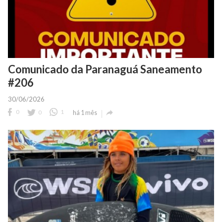
Comunicado da Paranaguá Saneamento
#206
30/06/2026

0
0
1
há 1 mês