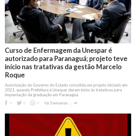
Curso de Enfermagem da Unespar é
autorizado para Paranaguá; projeto teve
início nas tratativas da gestão Marcelo
Roque
Autorização do Governo do Estado consolida um projeto iniciado em
2021, quando Prefeitura e Unespar deram início às tratativas para
implantação da graduação em Paranaguá.

0
0
0
há 3 semanas