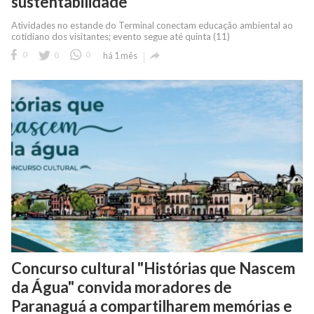
sustentabilidade
Atividades no estande do Terminal conectam educação ambiental ao
cotidiano dos visitantes; evento segue até quinta (11)

0
0
0
há 1 mês
Concurso cultural "Histórias que Nascem
da Água" convida moradores de
Paranaguá a compartilharem memórias e