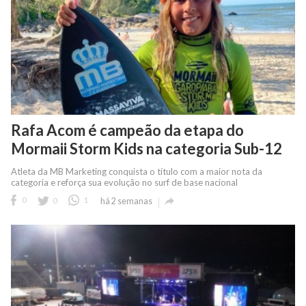
Rafa Acom é campeão da etapa do
Mormaii Storm Kids na categoria Sub-12
Atleta da MB Marketing conquista o título com a maior nota da
categoria e reforça sua evolução no surf de base nacional

0
0
1
há 2 semanas