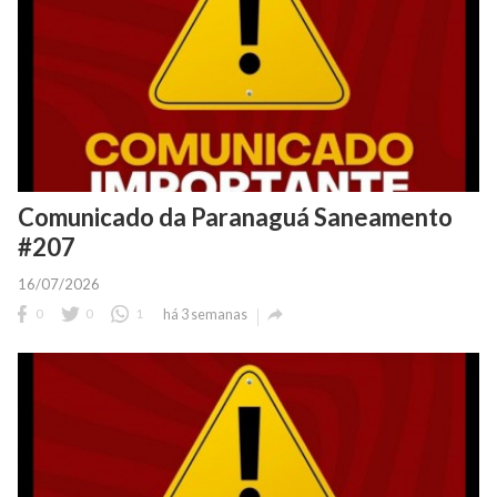
Comunicado da Paranaguá Saneamento
#207
16/07/2026

0
0
1
há 3 semanas