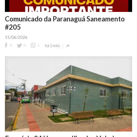
Comunicado da Paranaguá Saneamento
#205
15/06/2026

0
0
1
há 1 mês