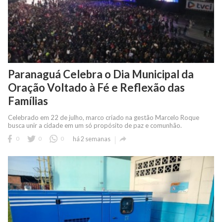
Paranaguá Celebra o Dia Municipal da
Oração Voltado à Fé e Reflexão das
Famílias
Celebrado em 22 de julho, marco criado na gestão Marcelo Roque
busca unir a cidade em um só propósito de paz e comunhão.

0
0
0
há 2 semanas