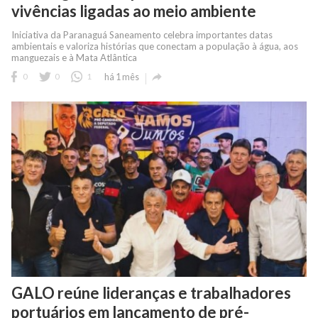
vivências ligadas ao meio ambiente
Iniciativa da Paranaguá Saneamento celebra importantes datas
ambientais e valoriza histórias que conectam a população à água, aos
manguezais e à Mata Atlântica

0
0
1
há 1 mês
GALO reúne lideranças e trabalhadores
portuários em lançamento de pré-