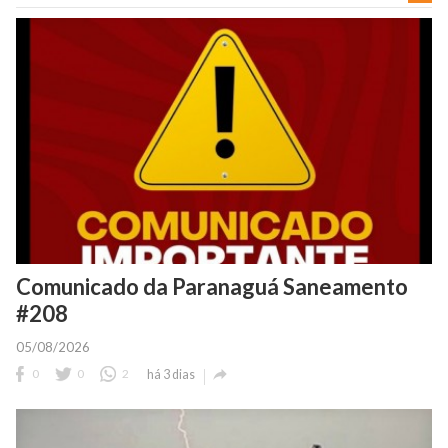
Comunicado da Paranaguá Saneamento
#208
05/08/2026

0
0
2
há 3 dias