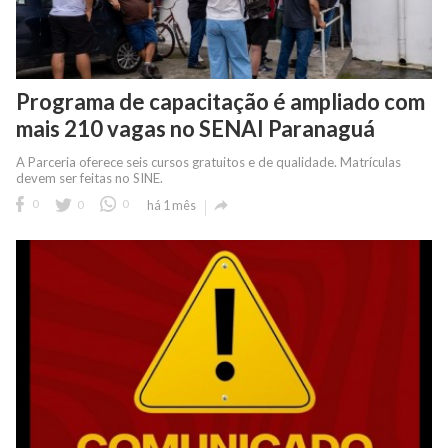
Programa de capacitação é ampliado com
mais 210 vagas no SENAI Paranaguá
A Parceria oferece seis cursos gratuitos e de qualidade. Matrículas
devem ser feitas no SINE.

0
0
0
há 1 mês