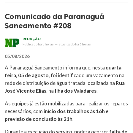
Comunicado da Paranaguá
Saneamento #208
REDAÇÃO
Publicado
há 8 horas
—
atualizado
há 6 horas
05/08/2026
A Paranaguá Saneamento informa que, nesta
quarta-
feira, 05 de agosto
, foi identificado um vazamento na
rede de distribuição de água tratada localizada na
Rua
José Vicente Elias
, na
Ilha dos Valadares
.
As equipes já estão mobilizadas para realizar os reparos
necessários, com
início dos trabalhos às 16h
e
previsão de conclusão às 21h
.
Durante a execução do serviço, poderá ocorrer
falta de