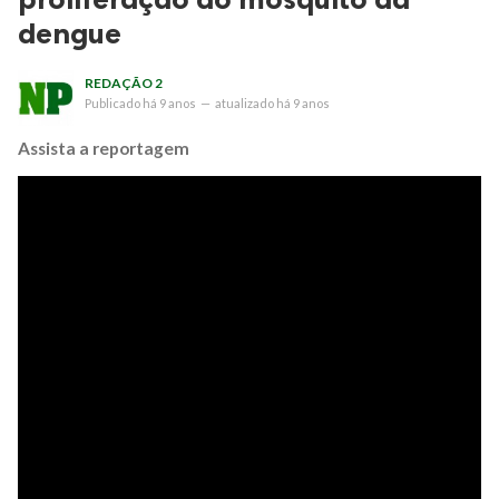
dengue
REDAÇÃO 2
Publicado
há 9 anos
—
atualizado
há 9 anos
Assista a reportagem