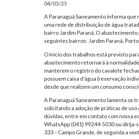
04/03/25
A Paranaguá Saneamento informa que ne
uma rede de distribuição de água trata
bairro Jardim Paraná. O abastecimento 
seguintes bairros: Jardim Paraná, Porto
O início dos trabalhos está previsto pa
abastecimento retornará à normalidade 
manterem o registro do cavalete fechad
possuem caixa d’água (reservação indivi
desde que realizem um consumo consci
A Paranaguá Saneamento lamenta os tr
solicitando a adoção de práticas de uso
dúvidas, entre em contato com nossa e
WhatsApp (041) 99244-5030 ou dirija-se 
333 – Campo Grande, de segunda a sexta