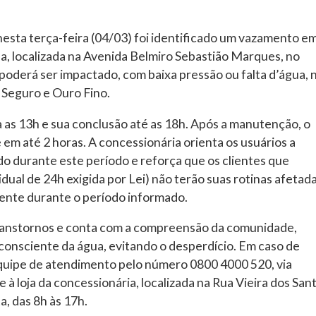
sta terça-feira (04/03) foi identificado um vazamento e
da, localizada na Avenida Belmiro Sebastião Marques, no
poderá ser impactado, com baixa pressão ou falta d’água, 
 Seguro e Ouro Fino.
ra as 13h e sua conclusão até as 18h. Após a manutenção, o
em até 2 horas. A concessionária orienta os usuários a
o durante este período e reforça que os clientes que
dual de 24h exigida por Lei) não terão suas rotinas afetada
ente durante o período informado.
anstornos e conta com a compreensão da comunidade,
 consciente da água, evitando o desperdício. Em caso de
quipe de atendimento pelo número 0800 4000 520, via
à loja da concessionária, localizada na Rua Vieira dos Sant
, das 8h às 17h.