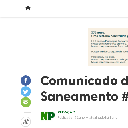

Comunicado 
Saneamento 
REDAÇÃO
Publicado
há 1 ano
—
atualizado
há 1 ano