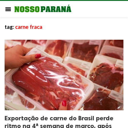
menu
tag:
carne fraca
Exportação de carne do Brasil perde
ritmo na 4ª semana de março, após