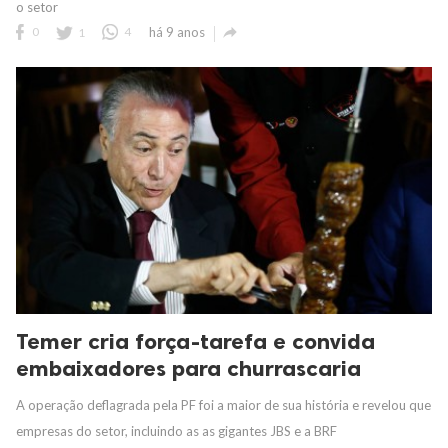
o setor

0
1
4
há 9 anos
Temer cria força-tarefa e convida
embaixadores para churrascaria
A operação deflagrada pela PF foi a maior de sua história e revelou que
empresas do setor, incluindo as as gigantes JBS e a BRF